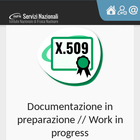
S
k
i
p
t
o
c
o
n
t
e
n
t
Documentazione in
preparazione // Work in
progress