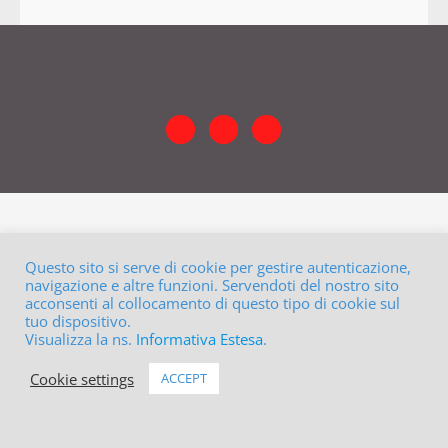
Questo sito si serve di cookie per gestire autenticazione,
navigazione e altre funzioni. Servendoti del nostro sito
acconsenti al collocamento di questo tipo di cookie sul
tuo dispositivo.
Visualizza la ns.
Informativa Estesa
.
Cookie settings
ACCEPT