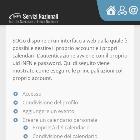
S
k
i
p
t
SOGo dispone di un interfaccia web dalla quale è
o
possibile gestire il proprio account e i propri
c
calendari. L’autenticazione avviene con il proprio
o
uid INFN e password. Qui di seguito viene
n
mostrato come eseguire le principali azioni col
t
proprio account.
e
n
t
Accesso
Condivisione del profilo
Aggiungere un evento
Creare un calendario personale
Proprietà del calendario
Condivisione del calendario